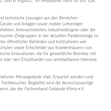
 Und er ergänzt: “Im Mittelpunkt steht für uns ‘Luft
und technische Lösungen aus den Bereichen
 Geräte und Anlagen sowie mobile Luftreiniger
hitekten, Innenarchitekten, Industriedesigner oder die
esucher-Zielgruppen. In der aktuellen Pandemielage ist
eter öffentlicher Behörden und Institutionen wie
Schulen sowie Entscheider aus Krankenhäusern von
ische Innovationen, die für gewerbliche Betriebe mit
ie oder den Einzelhandel von unmittelbarem Interesse
rankfurter Messegelände statt. Erwartet werden rund
 Fachbesucher. Begleitet wird die deutschsprachige
mm, das der Fachverband Gebäude-Klima e.V.