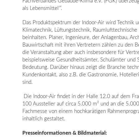
Fachverbandes Gebäude-Klima e.V. (FGK) überzeugt.
als Lebensmittel’”.
Das Produktspektrum der Indoor-Air wird Technik 
Klimatechnik, Lüftungstechnik, Raumlufttechnische
beinhalten. Planer, Ingenieure, der Anlagenbau, Arc
Bauwirtschaft mit ihren Vertretern zählen zu den B
die Veranstaltung aber auch insbesondere für Vertr
beispielsweise Gesundheitsämter, Schulämter und 
Bedeutung. Darüber hinaus zeigt die Branche techn
Kundenkontakt, also z.B. die Gastronomie, Hoteller
sind.
Die Indoor-Air findet in der Halle 12.0 auf dem F
100 Aussteller auf circa 5.000 m² und an die 5.000
Fachmesse von einem hochkarätigen Rahmenprogra
inhaltlich gestaltet.
Presseinformationen & Bildmaterial: