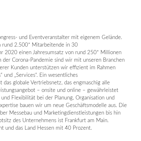
ongress- und Eventveranstalter mit eigenem Gelände.
rund 2.500* Mitarbeitende in 30
hr 2020 einen Jahresumsatz von rund 250* Millionen
en der Corona-Pandemie sind wir mit unseren Branchen
serer Kunden unterstützen wir effizient im Rahmen
s“ und „Services“. Ein wesentliches
 das globale Vertriebsnetz, das engmaschig alle
stungsangebot – onsite und online – gewährleistet
und Flexibilität bei der Planung, Organisation und
 Expertise bauen wir um neue Geschäftsmodelle aus. Die
ber Messebau und Marketingdienstleistungen bis hin
tsitz des Unternehmens ist Frankfurt am Main.
ent und das Land Hessen mit 40 Prozent.