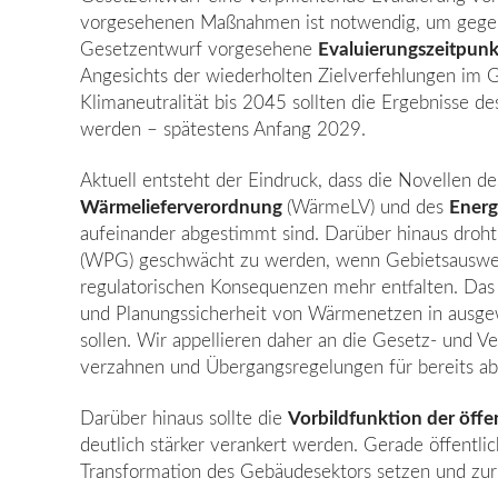
vorgesehenen Maßnahmen ist notwendig, um gegebe
Ge­setzentwurf vorgesehene
Evaluierungszeitpun
Angesichts der wiederholten Zielverfehlungen im G
Klimaneutralität bis 2045 sollten die Ergebnisse des
werden – spätestens Anfang 2029.
Aktuell entsteht der Eindruck, dass die Novellen 
Wärmelieferverordnung
(WärmeLV) und des
Energ
aufeinander abgestimmt sind. Darüber hinaus droh
(WPG) geschwächt zu werden, wenn Gebietsauswei
regulatorischen Konsequenzen mehr entfalten. Das wi
und Planungssicherheit von Wärmenetzen in ausge­
sollen. Wir appellieren daher an die Gesetz- und V
verzahnen und Übergangsrege­lungen für bereits a
Darüber hinaus sollte die
Vorbildfunktion der öff
deutlich stärker verankert werden. Gerade öffentl
Transformation des Gebäudesektors setzen und zur 