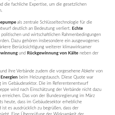
 die fachliche Expertise, um die gesetzlichen
n.
epumpe
als zentrale Schlüsseltechnolo­gie für die
wurf deutlich an Bedeutung verliert.
Echte
 politischen und wirtschaft­lichen Rahmenbedingungen
werden. Dazu gehören insbesondere ein ausgewogenes
ärkere Berücksichtigung weiterer klimawirksamer
ewinnung
und
Rückgewinnung von Kälte
neben der
 und ihre Verbände zudem die vorgese­hene Abkehr von
 Energien
beim Hei­zungstausch. Diese Quote war
g im Ge­bäudesektor. Die im Referentenentwurf
eppe wird nach Einschätzung der Verbände nicht dazu
 zu erreichen. Das von der Bundesregierung im März
ts heute, dass im Gebäudesektor erhebliche
 ist es ausdrücklich zu begrüßen, dass der
sieht. Eine Überprüfung der Wirksamkeit der