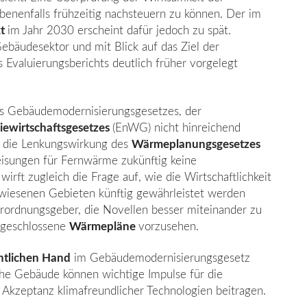
nenfalls frühzeitig nachsteuern zu können. Der im
kt
im Jahr 2030 erscheint dafür jedoch zu spät.
ebäudesektor und mit Blick auf das Ziel der
 Evaluierungsberichts deutlich frü­her vorgelegt
des Gebäudemodernisierungsgesetzes, der
iewirtschaftsgesetzes
(EnWG) nicht hinreichend
t die Lenkungswirkung des
Wärmeplanungsgesetzes
sungen für Fernwärme zukünftig keine
rft zugleich die Frage auf, wie die Wirtschaftlichkeit
wiesenen Gebieten künftig gewährleistet werden
erordnungsgeber, die Novellen besser miteinander zu
bgeschlossene
Wärmepläne
vorzusehen.
entlichen Hand
im Gebäudemodernisie­rungsgesetz
iche Gebäude können wichtige Impulse für die
Akzeptanz klimafreundli­cher Technologien beitragen.