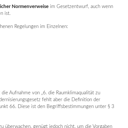
reicher Normenverweise
im Gesetzent­wurf, auch wenn
n ist.
henen Regelungen im Einzelnen:
 die Aufnahme von „6. die Raumklima­qualität zu
isierungsgesetz fehlt aber die Definition der
nkt 66. Diese ist den Be­griffsbestimmungen unter § 3
 zu überwachen, genügt jedoch nicht, um die Vorgaben