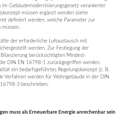
n im Gebäudemodernisie­rungsgesetz verankerter
ngskonzept müssen ergänzt werden (siehe
ret definiert wer­den, welche Parameter zur
 müssen.
lte der erforderliche Luftaustausch mit
chergestellt werden. Zur Festlegung der
 Bilanzierung berücksichtigten Mindest­
die DIN EN 16798-1 zurückgegriffen wer­den.
ität ein bedarfsgeführtes Regelungs­konzept (z. B.
de Verfahren werden für Wohngebäude in der DIN
16798-3 beschrie­ben.
en muss als Erneuerbare Ener­gie anrechenbar sein