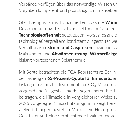
Verbände verfügen über das not­wendige Wissen und
Vorgaben kompetent und praxistauglich umzusetze
Gleichzeitig ist kritisch anzumerken, dass die
Wärm
Dekarbonisierung des Gebäudesektors im Gesetzent
Technologieoffenheit
setzt zudem voraus, dass die
technologieübergreifend konsistent ausgestaltet 
Verhältnis von
Strom- und Gaspreisen
sowie die st
Maßnahmen wie
Abwärmenutzung
,
Wär­merückg
bislang vorgesehenen Solar­thermie.
Mit Sorge betrachten die TGA-Repräsentanz Berlin
der bisherigen
65-Prozent-Quote für Erneuerbare
bislang ein zentrales Instrument zur CO₂-Minderun
vorgesehene Ausgestaltung der sogenannten Bio-Tr
beitragen, die Klimaziele in vergleich­barer Weise
2026 vorgelegte Klima­schutzprogramm zeigt berei
Zielverfehlungen be­stehen. Vor diesem Hintergrund
Gesetzentwurf eine verpflichtende Evaluierung vor