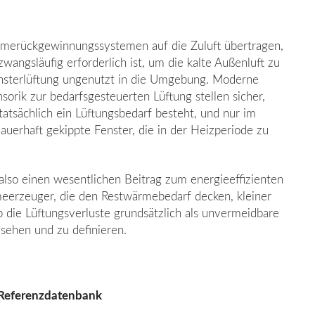
rmerückgewinnungssystemen auf die Zuluft übertragen,
zwangsläufig erforderlich ist, um die kalte Außenluft zu
sterlüftung un­genutzt in die Umgebung. Moderne
rik zur bedarfsgesteuerten Lüftung stellen sicher,
atsächlich ein Lüftungsbedarf besteht, und nur im
auerhaft gekippte Fenster, die in der Heizperiode zu
so einen wesentlichen Beitrag zum ener­gieeffizienten
erzeuger, die den Rest­wärmebedarf decken, kleiner
ie Lüf­tungsverluste grundsätzlich als unvermeidbare
sehen und zu definieren.
 Referenzdatenbank