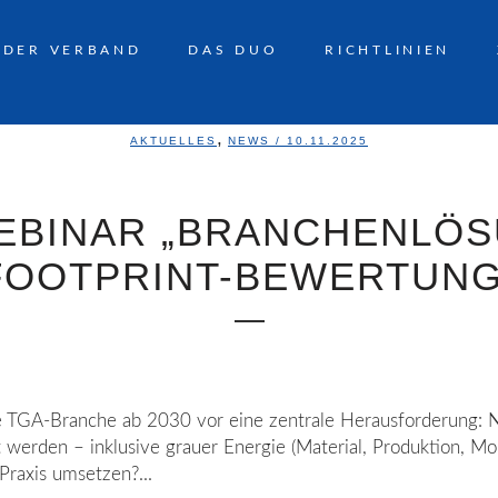
DER VERBAND
DAS DUO
RICHTLINIEN
,
AKTUELLES
NEWS
/ 10.11.2025
EBINAR „BRANCHENLÖS
FOOTPRINT-BEWERTUNG
ie TGA-Branche ab 2030 vor eine zentrale Herausforderung: 
 werden – inklusive grauer Energie (Material, Produktion, M
 Praxis umsetzen?...